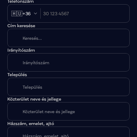
Telefonszám
🇭🇺
+36
Cím keresése
Irányítószám
A megadott paraméterekkel nincs egy találat sem.
Település
Közterület neve és jellege
Házszám, emelet, ajtó