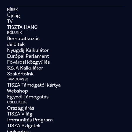
HÍREK
Újság
TV
TISZTA HANG
RÓLUNK
Bemutatkozás
Jelöltek
Nyugdíj Kalkulátor
Európai Parlament
Fővárosi közgyűlés
SZJA Kalkulátor
Szakértőink
TÁMOGASS!
TISZA Támogatói kártya
Webshop
Egyedi Támogatás
CSELEKEDJ
Országjárás
TISZA Világ
Immunitás Program
TISZA Szigetek
Önkéntes