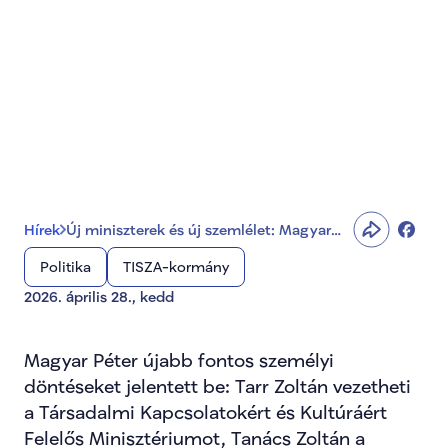
technológiáért és 
társadalompolitikáért 
felelős vezetőket
Hírek
Új miniszterek és új szemlélet: Magyar
Péter bejelentette a kultúráért,
Politika
TISZA-kormány
technológiáért és társadalompolitikáért
felelős vezetőket
2026. április 28., kedd
Magyar Péter újabb fontos személyi 
döntéseket jelentett be: Tarr Zoltán vezetheti 
a Társadalmi Kapcsolatokért és Kultúráért 
Felelős Minisztériumot, Tanács Zoltán a 