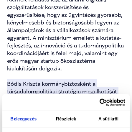
szolgáltatások korszerűsítése és 
egyszerűsítése, hogy az ügyintézés gyorsabb, 
kényelmesebb és biztonságosabb legyen az 
állampolgárok és a vállalkozások számára 
egyaránt. A minisztérium emellett a kutatás-
fejlesztés, az innováció és a tudománypolitika 
koordinációjáért is felel majd, valamint egy 
erős magyar startup ökoszisztéma 
kialakításán dolgozik.
Bódis Kriszta kormánybiztosként a 
társadalompolitikai stratégia megalkotását 
irányítja majd. A pszichológusként, íróként, 
dokumentumfilmesként és 
társadalompolitikai szakértőként ismert 
Beleegyezés
Részletek
A sütikről
szakember több mint harminc éve dolgozik 
terepen a leszakadó közösségek 