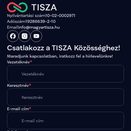
Nyilvántartási szám
10-02-0002971
Adószám
19286639-2-10
Email
info@magyartisza.hu
Csatlakozz a TISZA Közösséghez!
Maradjunk kapcsolatban, iratkozz fel a hírlevelünkre!
Vezetéknév
*
Keresztnév
*
E-mail cím
*