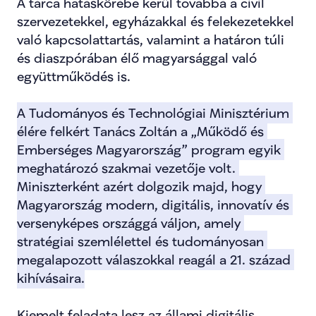
A tárca hatáskörébe kerül továbbá a civil 
szervezetekkel, egyházakkal és felekezetekkel 
való kapcsolattartás, valamint a határon túli 
és diaszpórában élő magyarsággal való 
együttműködés is.
A Tudományos és Technológiai Minisztérium 
élére felkért Tanács Zoltán a „Működő és 
Emberséges Magyarország” program egyik 
meghatározó szakmai vezetője volt. 
Miniszterként azért dolgozik majd, hogy 
Magyarország modern, digitális, innovatív és 
versenyképes országgá váljon, amely 
stratégiai szemlélettel és tudományosan 
megalapozott válaszokkal reagál a 21. század 
kihívásaira.
Kiemelt feladata lesz az állami digitális 