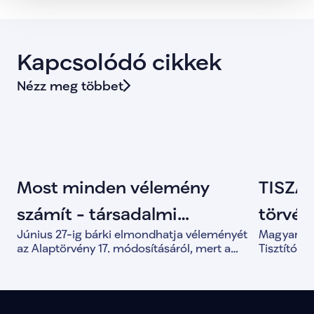
Kapcsolódó cikkek
Nézz meg többet
Most minden vélemény
TISZA 
számít - társadalmi
törvény
Június 27-ig bárki elmondhatja véleményét
Magyar Pét
egyeztetés indult az
Tisztí
az Alaptörvény 17. módosításáról, mert a
Tisztítótű
közös döntések alapja a valódi társadalmi
alkotmány
Alaptörvény módosításáról
párbeszéd.
és a demo
megerősít