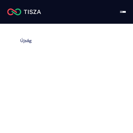
Újság
Új miniszterek és új 
szemlélet: Magyar 
Péter bejelentette a 
kultúráért, 