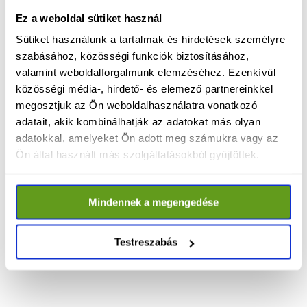
támogatásán.
Ez a weboldal sütiket használ
Sütiket használunk a tartalmak és hirdetések személyre
Nevéhez fűződik a Van Helyed rendszer 
szabásához, közösségi funkciók biztosításához,
létrehozása, amely az oktatás, a szociális 
valamint weboldalforgalmunk elemzéséhez. Ezenkívül
ellátás és az egészségügy összehangolásával 
közösségi média-, hirdető- és elemező partnereinkkel
segíti a hátrányos helyzetű gyermekeket és 
megosztjuk az Ön weboldalhasználatra vonatkozó
családokat. Ez a tapasztalat kulcsfontosságú 
adatait, akik kombinálhatják az adatokat más olyan
lehet egy olyan társadalompolitikai modell 
adatokkal, amelyeket Ön adott meg számukra vagy az
kialakításában, amely valóban az 
Ön által használt más szolgáltatásokból gyűjtöttek.
esélyteremtésre épül.
Mindennek a megengedése
A mostani bejelentésekkel tovább formálódik 
a TISZA-kormány szerkezete, amely a szakmai 
Testreszabás
tudásra, társadalmi érzékenységre és hosszú 
távú stratégiai gondolkodásra épít.