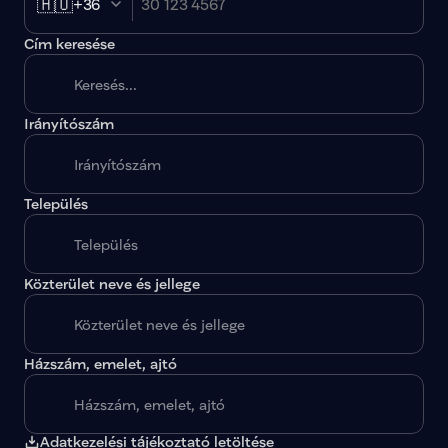
🇭🇺
+36
Cím keresése
Irányítószám
A megadott paraméterekkel nincs egy találat sem.
Település
Közterület neve és jellege
Házszám, emelet, ajtó
Adatkezelési tájékoztató letöltése