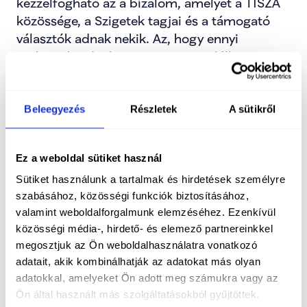
kézzelfogható az a bizalom, amelyet a TISZA 
közössége, a Szigetek tagjai és a támogató 
választók adnak nekik. Az, hogy ennyi 
emberrel tudnak nap mint nap találkozni, 
beszélgetni, akár vitatkozni problémák 
megoldásairól, egyértelmű jelzés: 
Magyarországon óriási igény van a 
Beleegyezés
Részletek
A sütikről
tisztességes, emberséges politikára.
Ez a weboldal sütiket használ
Sütiket használunk a tartalmak és hirdetések személyre
szabásához, közösségi funkciók biztosításához,
valamint weboldalforgalmunk elemzéséhez. Ezenkívül
közösségi média-, hirdető- és elemező partnereinkkel
megosztjuk az Ön weboldalhasználatra vonatkozó
adatait, akik kombinálhatják az adatokat más olyan
adatokkal, amelyeket Ön adott meg számukra vagy az
Ön által használt más szolgáltatásokból gyűjtöttek.