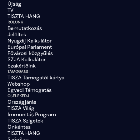
Újság
TV
TISZTA HANG
RÓLUNK
Bemutatkozás
Jelöltek
Nyugdíj Kalkulátor
Európai Parlament
Fővárosi közgyűlés
SZJA Kalkulátor
Szakértőink
TÁMOGASS!
TISZA Támogatói kártya
Webshop
Egyedi Támogatás
CSELEKEDJ
Országjárás
TISZA Világ
Immunitás Program
TISZA Szigetek
Önkéntes
TISZTA HANG
Szórólap