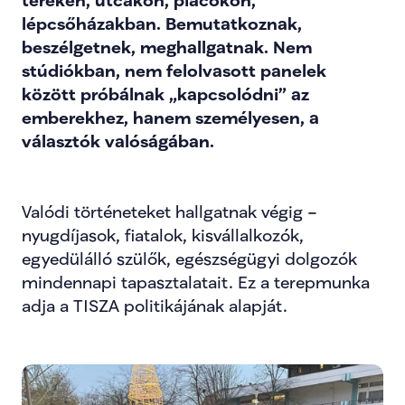
tereken, utcákon, piacokon, 
lépcsőházakban. Bemutatkoznak, 
beszélgetnek, meghallgatnak. Nem 
stúdiókban, nem felolvasott panelek 
között próbálnak „kapcsolódni” az 
emberekhez, hanem személyesen, a 
választók valóságában.
Valódi történeteket hallgatnak végig – 
nyugdíjasok, fiatalok, kisvállalkozók, 
egyedülálló szülők, egészségügyi dolgozók 
mindennapi tapasztalatait. Ez a terepmunka 
adja a TISZA politikájának alapját.