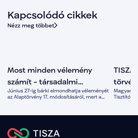
Kapcsolódó cikkek
Nézz meg többet
Most minden vélemény
TISZA 
számít - társadalmi
törvény
Június 27-ig bárki elmondhatja véleményét
Magyar Pét
egyeztetés indult az
Tisztí
az Alaptörvény 17. módosításáról, mert a
Tisztítótű
közös döntések alapja a valódi társadalmi
alkotmány
Alaptörvény módosításáról
párbeszéd.
és a demo
megerősít