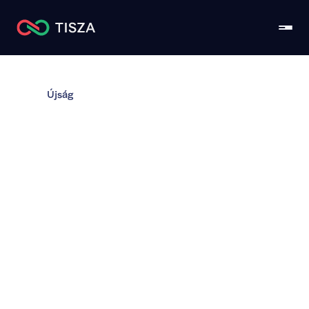
Újság
A terepen dől el: így 
készülnek a TISZA 