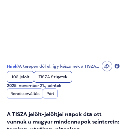
jelölt-jelöltjei a 
jelöltválasztás első 
fordulójára
Hírek
A terepen dől el: így készülnek a TISZA
jelölt-jelöltjei a jelöltválasztás első
106 jelölt
TISZA Szigetek
fordulójára
2025. november 21., péntek
Rendszerváltás
Párt
A TISZA jelölt-jelöltjei napok óta ott 
vannak a magyar mindennapok színterein: 