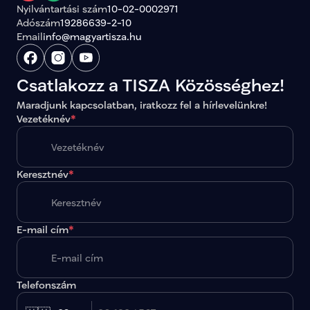
Nyilvántartási szám
10-02-0002971
Adószám
19286639-2-10
Email
info@magyartisza.hu
Csatlakozz a TISZA Közösséghez!
Maradjunk kapcsolatban, iratkozz fel a hírlevelünkre!
Vezetéknév
*
Keresztnév
*
E-mail cím
*
Telefonszám