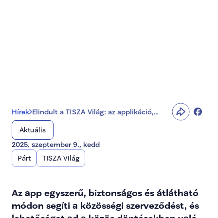
az applikáció, amely 
összeköti a 
közösségeket
Hírek
Elindult a TISZA Világ: az applikáció,
amely összeköti a közösségeket
Aktuális
2025. szeptember 9., kedd
Párt
TISZA Világ
Az app egyszerű, biztonságos és átlátható 
módon segíti a közösségi szerveződést, és 