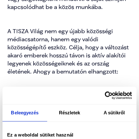
kapcsolódhat be a közös munkába.
A TISZA Világ nem egy újabb közösségi 
médiacsatorna, hanem egy valódi 
közösségépítő eszköz. Célja, hogy a változást 
akaró emberek hosszú távon is aktív alakítói 
legyenek közösségeiknek és az ország 
életének. Ahogy a bemutatón elhangzott: 
„Ez nem digitális harcosok klubja, hanem egy 
modern eszköz, amely a hús-vér emberek 
munkáját és összefogását támogatja.”
Beleegyezés
Részletek
A sütikről
Ez a weboldal sütiket használ
Az applikáció letölthető az App Store-ból és a 