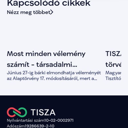
Kapcsolódó cikkek
Nézz meg többet
Most minden vélemény
TISZA 
számít - társadalmi
törvény
Június 27-ig bárki elmondhatja véleményét
Magyar Pét
egyeztetés indult az
Tisztí
az Alaptörvény 17. módosításáról, mert a
Tisztítótű
közös döntések alapja a valódi társadalmi
alkotmány
Alaptörvény módosításáról
párbeszéd.
és a demo
megerősít
Nyilvántartási szám
10-02-0002971
Adószám
19286639-2-10