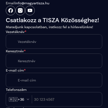
Email
info@magyartisza.hu
Csatlakozz a TISZA Közösséghez!
Maradjunk kapcsolatban, iratkozz fel a hírlevelünkre!
Vezetéknév
*
Keresztnév
*
E-mail cím
*
Telefonszám
🇭🇺
+36