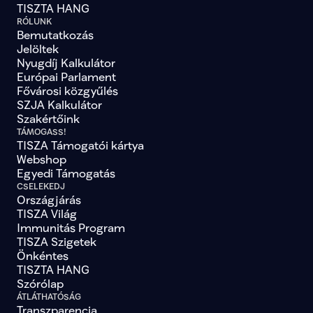
TISZTA HANG
RÓLUNK
Bemutatkozás
Jelöltek
Nyugdíj Kalkulátor
Európai Parlament
Fővárosi közgyűlés
SZJA Kalkulátor
Szakértőink
TÁMOGASS!
TISZA Támogatói kártya
Webshop
Egyedi Támogatás
CSELEKEDJ
Országjárás
TISZA Világ
Immunitás Program
TISZA Szigetek
Önkéntes
TISZTA HANG
Szórólap
ÁTLÁTHATÓSÁG
Transzparencia