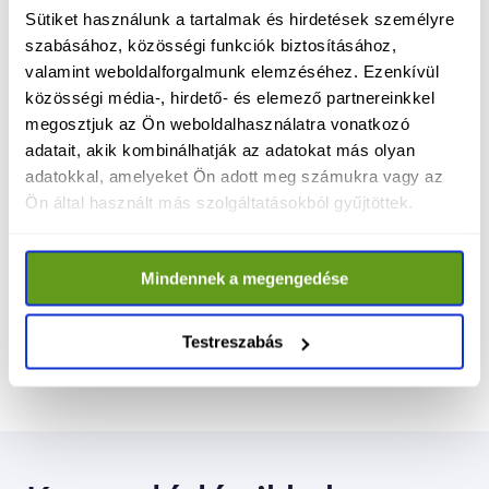
Google Play-ből. Regisztráció után mindenki 
Sütiket használunk a tartalmak és hirdetések személyre
személyre szabottan láthatja a környezetében 
szabásához, közösségi funkciók biztosításához,
valamint weboldalforgalmunk elemzéséhez. Ezenkívül
elérhető ügyeket és eseményeket, és azonnal 
közösségi média-, hirdető- és elemező partnereinkkel
csatlakozhat hozzájuk.
megosztjuk az Ön weboldalhasználatra vonatkozó
adatait, akik kombinálhatják az adatokat más olyan
adatokkal, amelyeket Ön adott meg számukra vagy az
A TISZA Világ lehetőséget teremt arra, hogy 
Ön által használt más szolgáltatásokból gyűjtöttek.
bárki bekapcsolódjon a közösségi életbe, 
saját kezdeményezést indítson, és aktív 
részese legyen a változásnak.
Mindennek a megengedése
Testreszabás