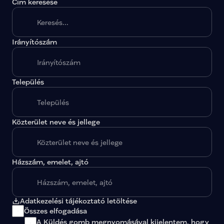
Cím keresése
Irányítószám
A megadott paraméterekkel nincs egy találat sem.
Település
Közterület neve és jellege
Házszám, emelet, ajtó
Adatkezelési tájékoztató letöltése
Összes elfogadása
A Küldés gomb megnyomásával kijelentem, hogy 