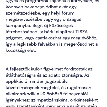
ügyek és programok zajlanak a környékén, és 
könnyen bekapcsolódhat akár egy 
szemétszedésbe, egy helyi fórum 
megszervezésébe vagy egy országos 
kampányba. Segít új közösségek 
létrehozásában is: bárki alapíthat TISZA-
szigetet, vagy csatlakozhat egy meglévőhöz, 
így a legkisebb falvakban is megerősödhet a 
közösségi élet.
A fejlesztők külön figyelmet fordítottak az 
átláthatóságra és az adatbiztonságra. Az 
applikáció minden jogszabályi 
követelménynek megfelel, és rugalmasan 
alkalmazkodik a különböző felhasználói 
igényekhez: szimpatizánsként, önkéntesként 
vagy szigettagként mindenki a saját szintjén 