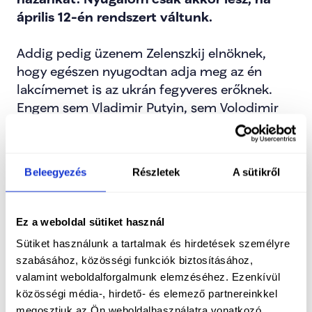
április 12-én rendszert váltunk.
Addig pedig üzenem Zelenszkij elnöknek, 
hogy egészen nyugodtan adja meg az én 
lakcímemet is az ukrán fegyveres erőknek. 
Engem sem Vladimir Putyin, sem Volodimir 
Zelenszkij nem tud zsarolni és fenyegetni.
Kedves magyar honfitársaim, mi az 1956-os 
Beleegyezés
Részletek
A sütikről
szabadságharcosok örökösei vagyunk. Idén 
ünnepeljük a forradalom 70. évfordulóját. 
Ahhoz, hogy méltóak legyünk az őseink 
Ez a weboldal sütiket használ
örökségéhez, és az évfordulót már egy 
Sütiket használunk a tartalmak és hirdetések személyre
valóban szuverén, szabad és független 
szabásához, közösségi funkciók biztosításához,
Magyarországon ünnepelhessük, április 12-én 
valamint weboldalforgalmunk elemzéséhez. Ezenkívül
rendszert kell váltanunk.
közösségi média-, hirdető- és elemező partnereinkkel
megosztjuk az Ön weboldalhasználatra vonatkozó