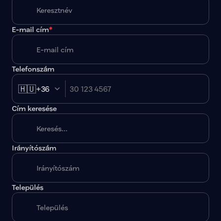
E-mail cím
*
Telefonszám
🇭🇺
+36
Cím keresése
Irányítószám
A megadott paraméterekkel nincs egy találat sem.
Település