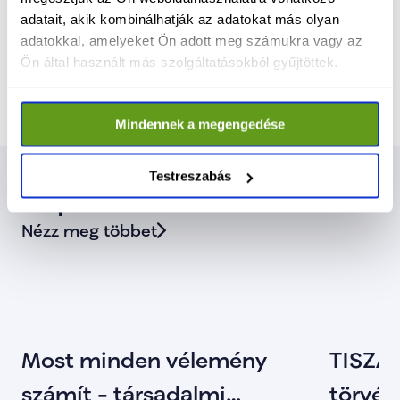
Azt üzenem minden magyar embernek, 
adatait, akik kombinálhatják az adatokat más olyan
hogy a TISZA-kormány alatt rend, béke és 
adatokkal, amelyeket Ön adott meg számukra vagy az
biztonság lesz Magyarországon.
”
Ön által használt más szolgáltatásokból gyűjtöttek.
Mindennek a megengedése
Testreszabás
Kapcsolódó cikkek
Nézz meg többet
Most minden vélemény
TISZA 
számít - társadalmi
törvény