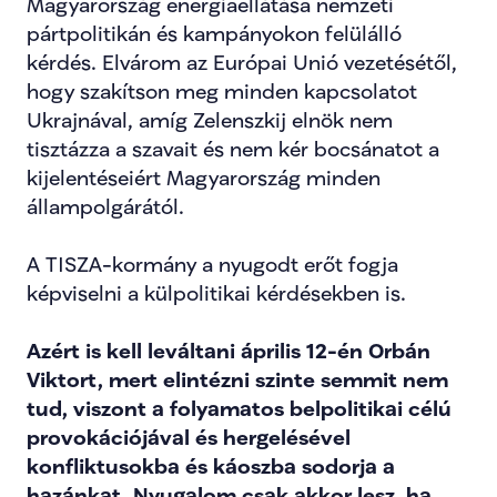
Magyarország energiaellátása nemzeti 
pártpolitikán és kampányokon felülálló 
kérdés. Elvárom az Európai Unió vezetésétől, 
hogy szakítson meg minden kapcsolatot 
Ukrajnával, amíg Zelenszkij elnök nem 
tisztázza a szavait és nem kér bocsánatot a 
kijelentéseiért Magyarország minden 
állampolgárától.
A TISZA-kormány a nyugodt erőt fogja 
képviselni a külpolitikai kérdésekben is.
Azért is kell leváltani április 12-én Orbán 
Viktort, mert elintézni szinte semmit nem 
tud, viszont a folyamatos belpolitikai célú 
provokációjával és hergelésével 
konfliktusokba és káoszba sodorja a 
hazánkat. Nyugalom csak akkor lesz, ha 