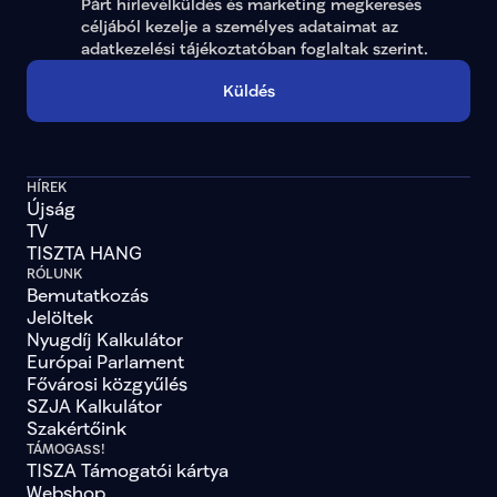
Párt hírlevélküldés és marketing megkeresés 
céljából kezelje a személyes adataimat az 
adatkezelési tájékoztatóban
 foglaltak szerint.
Küldés
HÍREK
Újság
TV
TISZTA HANG
RÓLUNK
Bemutatkozás
Jelöltek
Nyugdíj Kalkulátor
Európai Parlament
Fővárosi közgyűlés
SZJA Kalkulátor
Szakértőink
TÁMOGASS!
TISZA Támogatói kártya
Webshop