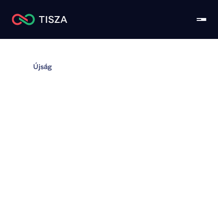
Újság
Magyar Péter: 
Magyarországot sem 