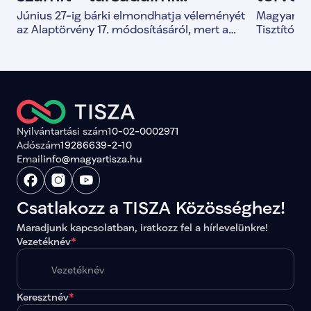
Június 27-ig bárki elmondhatja véleményét
Magyar Pét
egyeztetés indult az
Tisztí
az Alaptörvény 17. módosításáról, mert a
Tisztítótű
közös döntések alapja a valódi társadalmi
alkotmány
Alaptörvény módosításáról
párbeszéd.
és a demo
megerősít
Nyilvántartási szám
10-02-0002971
Adószám
19286639-2-10
Email
info@magyartisza.hu
Csatlakozz a TISZA Közösséghez!
Maradjunk kapcsolatban, iratkozz fel a hírlevelünkre!
Vezetéknév
*
Keresztnév
*