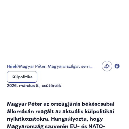
Oroszország, sem 
Ukrajna nem 
fenyegetheti
Hírek
Magyar Péter: Magyarországot sem
Oroszország, sem Ukrajna nem
Külpolitika
fenyegetheti
2026. március 5., csütörtök
Magyar Péter az országjárás békéscsabai 
állomásán reagált az aktuális külpolitikai 
nyilatkozatokra. Hangsúlyozta, hogy 
Magyarország szuverén EU- és NATO-