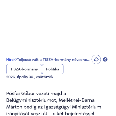
élére nevezett meg 
minisztereket Magyar 
Péter
Hírek
Teljessé vált a TISZA-kormány névsora:
újabb két kulcstárca élére nevezett meg
TISZA-kormány
Politika
minisztereket Magyar Péter
2026. április 30., csütörtök
Pósfai Gábor vezeti majd a 
Belügyminisztériumot, Melléthei-Barna 
Márton pedig az Igazságügyi Minisztérium 
irányítását veszi át – a két bejelentéssel 