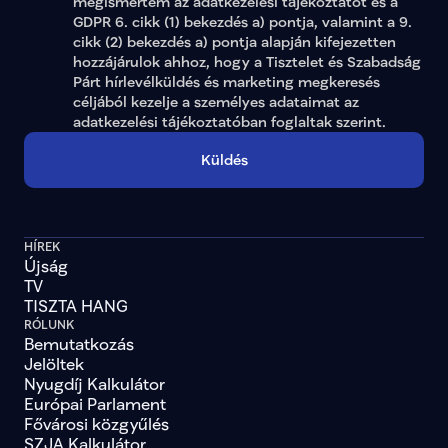
megismertem az adatkezelési tájékoztatót és a 
GDPR 6. cikk (1) bekezdés a) pontja, valamint a 9. 
cikk (2) bekezdés a) pontja alapján kifejezetten 
hozzájárulok ahhoz, hogy a Tisztelet és Szabadság 
Párt hírlevélküldés és marketing megkeresés 
céljából kezelje a személyes adataimat az 
adatkezelési tájékoztatóban
 foglaltak szerint.
Küldés
HÍREK
Újság
TV
TISZTA HANG
RÓLUNK
Bemutatkozás
Jelöltek
Nyugdíj Kalkulátor
Európai Parlament
Fővárosi közgyűlés
SZJA Kalkulátor