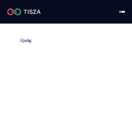
Újság
Teljessé vált a TISZA-
kormány névsora: 
újabb két kulcstárca 