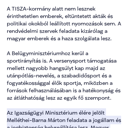
A TISZA-kormány alatt nem lesznek 
érinthetetlen emberek, eltüntetett akták és 
politikai okokból leállított nyomozások sem. A 
rendvédelmi szervek feladata kizárólag a 
magyar emberek és a haza szolgálata lesz.
A Belügyminisztériumhoz kerül a 
sportirányítás is. A versenysport támogatása 
mellett nagyobb hangsúlyt kap majd az 
utánpótlás-nevelés, a szabadidősport és a 
fogyatékossággal élők sportja, miközben a 
források felhasználásában is a hatékonyság és 
az átláthatóság lesz az egyik fő szempont.
Az Igazságügyi Minisztérium élére jelölt 
Melléthei-Barna Márton feladata a jogállam és 
a jogbiztonság helyreállítása lesz. Magyar 