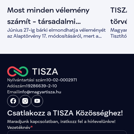
Most minden vélemény
TISZA 
számít - társadalmi
törvény
Június 27-ig bárki elmondhatja véleményét
Magyar Pét
egyeztetés indult az
Tisztí
az Alaptörvény 17. módosításáról, mert a
Tisztítótű
közös döntések alapja a valódi társadalmi
alkotmány
Alaptörvény módosításáról
párbeszéd.
és a demo
megerősít
Nyilvántartási szám
10-02-0002971
Adószám
19286639-2-10
Email
info@magyartisza.hu
Csatlakozz a TISZA Közösséghez!
Maradjunk kapcsolatban, iratkozz fel a hírlevelünkre!
Vezetéknév
*