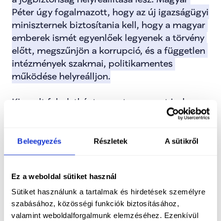
Péter úgy fogalmazott, hogy az új igazságügyi 
miniszternek biztosítania kell, hogy a magyar 
emberek ismét egyenlőek legyenek a törvény 
előtt, megszűnjön a korrupció, és a független 
intézmények szakmai, politikamentes 
működése helyreálljon.
Kiemelt feladatként nevezte meg azt is, hogy 
az igazságügyi tárca megteremtse azokat a 
jogszabályi kereteket, amelyek lehetővé teszik 
a Magyarországnak járó uniós források 
Beleegyezés
Részletek
A sütikről
hazahozatalát.
Ez a weboldal sütiket használ
A TISZA-kormány emellett a jogalkotás 
minőségének helyreállítását, az átláthatóság 
Sütiket használunk a tartalmak és hirdetések személyre
erősítését és a valódi szakmai, társadalmi 
szabásához, közösségi funkciók biztosításához,
valamint weboldalforgalmunk elemzéséhez. Ezenkívül
egyeztetések visszaépítését is célul tűzte ki.