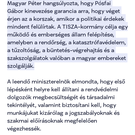
Magyar Péter hangsúlyozta, hogy Pósfai 
Gábor kinevezése garancia arra, hogy véget 
érjen az a korszak, amikor a politikai érdekek 
mindent felülírtak. A TISZA-kormány célja egy 
működő és emberséges állam felépítése, 
amelyben a rendőrség, a katasztrófavédelem, 
a tűzoltóság, a büntetés-végrehajtás és a 
szakszolgálatok valóban a magyar embereket 
szolgálják.
A leendő miniszterelnök elmondta, hogy első 
lépésként helyre kell állítani a rendvédelmi 
dolgozók megbecsültségét és társadalmi 
tekintélyét, valamint biztosítani kell, hogy 
munkájukat kizárólag a jogszabályoknak és 
szakmai előírásoknak megfelelően 
végezhessék.