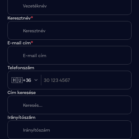
Keresztnév
*
E-mail cím
*
Telefonszám
🇭🇺
+36
Cím keresése
Irányítószám
A megadott paraméterekkel nincs egy találat sem.