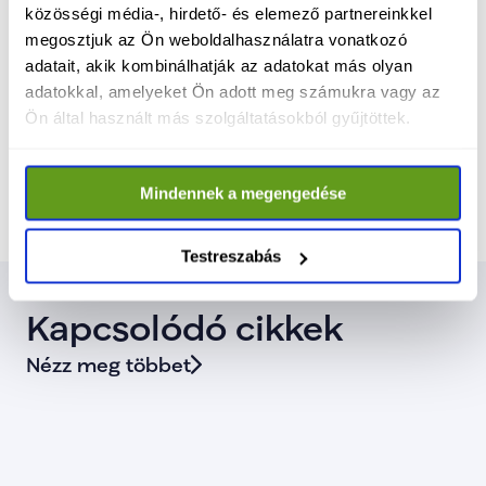
közösségi média-, hirdető- és elemező partnereinkkel
megosztjuk az Ön weboldalhasználatra vonatkozó
A két új miniszter bejelentésével lezárult a 
adatait, akik kombinálhatják az adatokat más olyan
TISZA-kormány felállításának egyik 
adatokkal, amelyeket Ön adott meg számukra vagy az
legfontosabb szakasza: összeállt az a 
Ön által használt más szolgáltatásokból gyűjtöttek.
kabinet, amely május 9-től átveszi az 
ország irányítását.
Mindennek a megengedése
Testreszabás
Kapcsolódó cikkek
Nézz meg többet