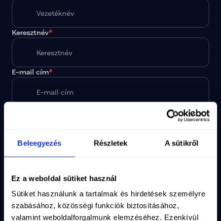
Keresztnév
*
E-mail cím
*
Telefonszám
🇭🇺
+36
Beleegyezés
Részletek
A sütikről
Cím keresése
Ez a weboldal sütiket használ
Irányítószám
Sütiket használunk a tartalmak és hirdetések személyre
szabásához, közösségi funkciók biztosításához,
A megadott paraméterekkel nincs egy találat sem.
valamint weboldalforgalmunk elemzéséhez. Ezenkívül