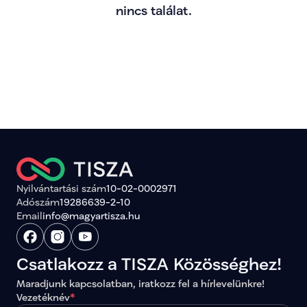
nincs találat.
Nyilvántartási szám
10-02-0002971
Adószám
19286639-2-10
Email
info@magyartisza.hu
Csatlakozz a TISZA Közösséghez!
Maradjunk kapcsolatban, iratkozz fel a hírlevelünkre!
Vezetéknév
*