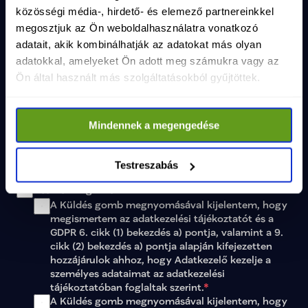
közösségi média-, hirdető- és elemező partnereinkkel
Település
megosztjuk az Ön weboldalhasználatra vonatkozó
adatait, akik kombinálhatják az adatokat más olyan
adatokkal, amelyeket Ön adott meg számukra vagy az
Közterület neve és jellege
Ön által használt más szolgáltatásokból gyűjtöttek.
Házszám, emelet, ajtó
Mindennek a megengedése
Testreszabás
Adatkezelési tájékoztató letöltése
Összes elfogadása
A Küldés gomb megnyomásával kijelentem, hogy 
megismertem az 
adatkezelési tájékoztatót
 és a 
GDPR 6. cikk (1) bekezdés a) pontja, valamint a 9. 
cikk (2) bekezdés a) pontja alapján kifejezetten 
hozzájárulok ahhoz, hogy Adatkezelő kezelje a 
személyes adataimat az 
adatkezelési 
tájékoztatóban
 foglaltak szerint.
*
A Küldés gomb megnyomásával kijelentem, hogy 