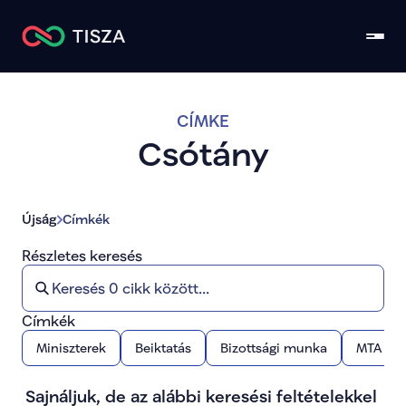
CÍMKE
Csótány
Ú
jság
Címkék
Részletes keresés
Címkék
Miniszterek
Beiktatás
Bizottsági munka
MTA
Sajnáljuk, de az alábbi keresési feltételekkel 