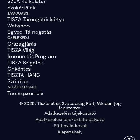
SZJA Kalkulátor
Szakértőink
TÁMOGASS!
TISZA Támogatói kártya
Webshop
Egyedi Támogatás
CSELEKEDJ
Országjárás
TISZA Világ
Immunitás Program
TISZA Szigetek
Önkéntes
TISZTA HANG
Szórólap
ÁTLÁTHATÓSÁG
Transzparencia
© 2026. Tisztelet és Szabadság Párt, Minden jog
fenntartva.
Adatkezelési tájékoztató
Adatkezelési tájékoztató pályázó
Süti nyilatkozat
Alapszabály