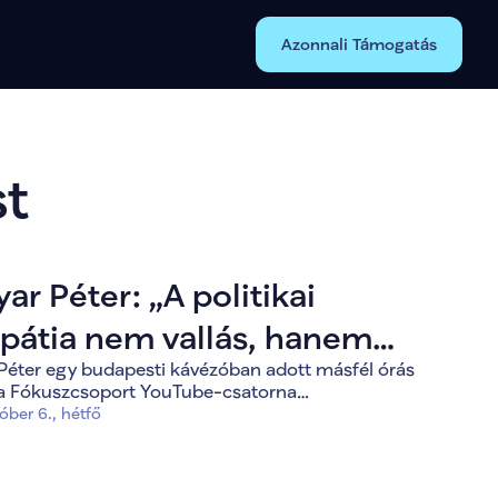
Azonnali Támogatás
t
ar Péter: „A politikai
pátia nem vallás, hanem
Péter egy budapesti kávézóban adott másfél órás
és kérdése”
t a Fókuszcsoport YouTube-csatorna
zetőjének, Nagy Ádámnak.
óber 6., hétfő