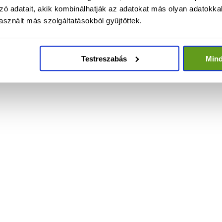
zó adatait, akik kombinálhatják az adatokat más olyan adatokka
sznált más szolgáltatásokból gyűjtöttek.
Testreszabás
Min