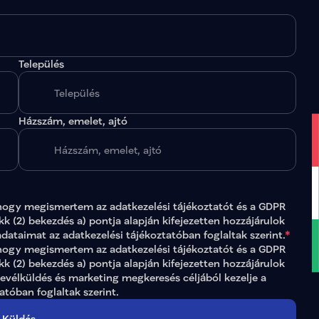
Település
.
Házszám, emelet, ajtó
hogy megismertem az 
adatkezelési tájékoztatót
 és a GDPR 
ikk (2) bekezdés a) pontja alapján kifejezetten hozzájárulok 
adataimat az 
adatkezelési tájékoztatóban
 foglaltak szerint.
*
gy megismertem az adatkezelési tájékoztatót és a GDPR 
ikk (2) bekezdés a) pontja alapján kifejezetten hozzájárulok 
levélküldés és marketing megkeresés céljából kezelje a 
tatóban
 foglaltak szerint.
Küldés