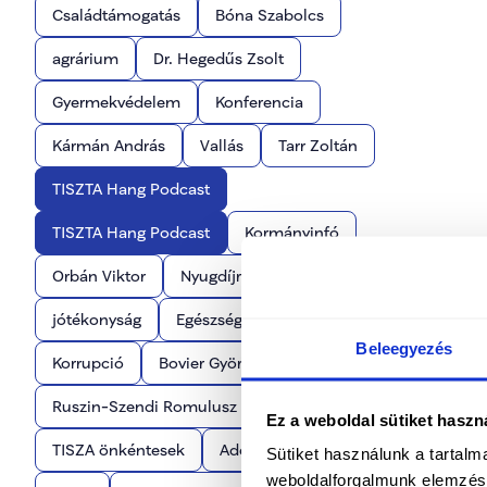
Családtámogatás
Bóna Szabolcs
agrárium
Dr. Hegedűs Zsolt
Gyermekvédelem
Konferencia
Kármán András
Vallás
Tarr Zoltán
TISZTA Hang Podcast
TISZTA Hang Podcast
Kormányinfó
Orbán Viktor
Nyugdíjrendszer
jótékonyság
Egészségügy
Beleegyezés
Korrupció
Bovier György
Ruszin-Szendi Romulusz
Közösség
Ez a weboldal sütiket haszn
TISZA önkéntesek
Adócsökkentés
Sütiket használunk a tartal
weboldalforgalmunk elemzésé