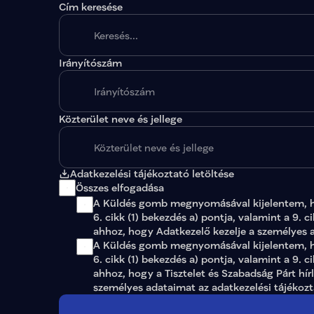
Cím keresése
Irányítószám
A megadott paraméterekkel nincs egy találat sem
Közterület neve és jellege
Adatkezelési tájékoztató letöltése
Összes elfogadása
A Küldés gomb megnyomásával kijelentem, 
6. cikk (1) bekezdés a) pontja, valamint a 9. c
ahhoz, hogy Adatkezelő kezelje a személyes 
A Küldés gomb megnyomásával kijelentem, ho
6. cikk (1) bekezdés a) pontja, valamint a 9. c
ahhoz, hogy a Tisztelet és Szabadság Párt hír
személyes adataimat az 
adatkezelési tájékoz