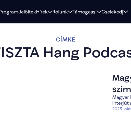
Program
Jelöltek
Hírek
Rólunk
Támogass!
Cselekedj
CÍMKE
TISZTA Hang Podcas
Magy
szim
Magyar 
dönt
interjú
műsorve
2025. okt