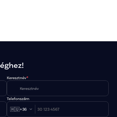
séghez!
Keresztnév
*
Telefonszám
🇭🇺
+36