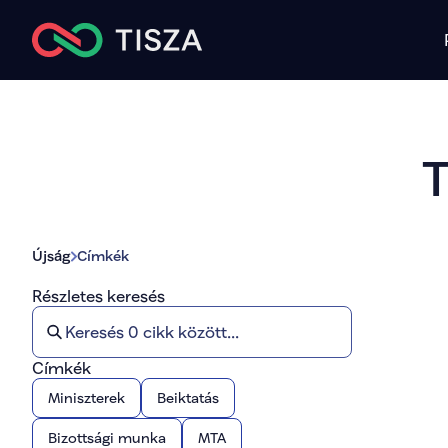
Ú
jság
Címkék
Részletes keresés
Címkék
Miniszterek
Beiktatás
Bizottsági munka
MTA