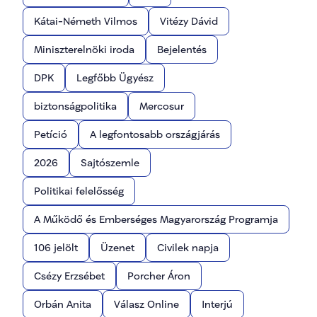
Kátai-Németh Vilmos
Vitézy Dávid
Miniszterelnöki iroda
Bejelentés
DPK
Legfőbb Ügyész
biztonságpolitika
Mercosur
Petíció
A legfontosabb országjárás
2026
Sajtószemle
Politikai felelősség
A Működő és Emberséges Magyarország Programja
106 jelölt
Üzenet
Civilek napja
Csézy Erzsébet
Porcher Áron
Orbán Anita
Válasz Online
Interjú