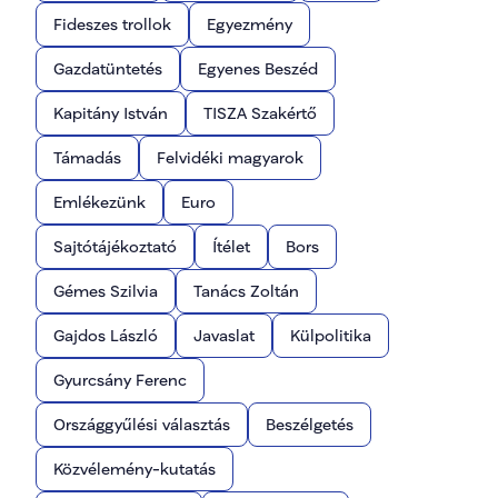
Fideszes trollok
Egyezmény
Gazdatüntetés
Egyenes Beszéd
Kapitány István
TISZA Szakértő
Támadás
Felvidéki magyarok
Emlékezünk
Euro
Sajtótájékoztató
Ítélet
Bors
Gémes Szilvia
Tanács Zoltán
Gajdos László
Javaslat
Külpolitika
Gyurcsány Ferenc
Országgyűlési választás
Beszélgetés
Közvélemény-kutatás