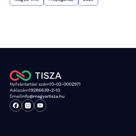
Nyilvántartási szám
10-02-0002971
Adószám
19286639-2-10
Email
info@magyartisza.hu