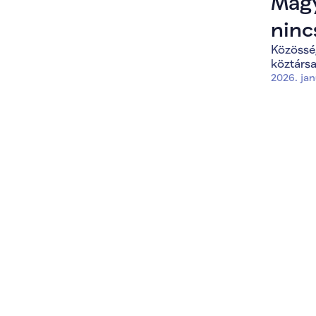
Magy
ninc
Közösség
bűn
köztársa
2026. jan