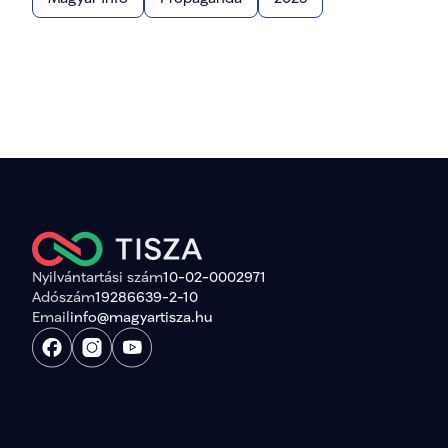
Nyilvántartási szám
10-02-0002971
Adószám
19286639-2-10
Email
info@magyartisza.hu