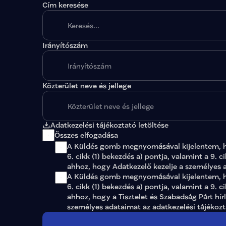
Cím keresése
Irányítószám
A megadott paraméterekkel nincs egy találat sem
Közterület neve és jellege
Adatkezelési tájékoztató letöltése
Összes elfogadása
A Küldés gomb megnyomásával kijelentem, 
6. cikk (1) bekezdés a) pontja, valamint a 9. c
ahhoz, hogy Adatkezelő kezelje a személyes 
A Küldés gomb megnyomásával kijelentem, ho
6. cikk (1) bekezdés a) pontja, valamint a 9. c
ahhoz, hogy a Tisztelet és Szabadság Párt hír
személyes adataimat az 
adatkezelési tájékoz