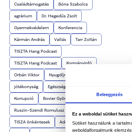
Családtámogatás
Bóna Szabolcs
agrárium
Dr. Hegedűs Zsolt
Gyermekvédelem
Konferencia
Kármán András
Vallás
Tarr Zoltán
TISZTA Hang Podcast
TISZTA Hang Podcast
Kormányinfó
Orbán Viktor
Nyugdíjrendszer
jótékonyság
Egészségügy
Beleegyezés
Korrupció
Bovier György
Ruszin-Szendi Romulusz
Közösség
Ez a weboldal sütiket haszn
TISZA önkéntesek
Adócsökkentés
Sütiket használunk a tartal
weboldalforgalmunk elemzésé