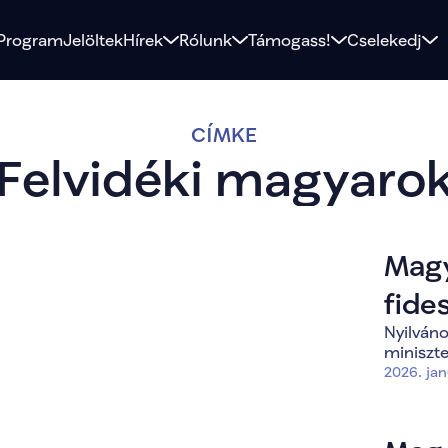
Program
Jelöltek
Hírek
Rólunk
Támogass!
Cselekedj
CÍMKE
Felvidéki magyaro
Magy
fide
Nyilváno
sem
miniszte
2026. jan