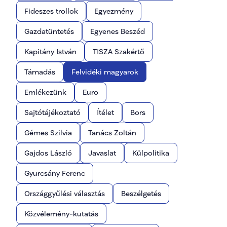
Fideszes trollok
Egyezmény
Gazdatüntetés
Egyenes Beszéd
Kapitány István
TISZA Szakértő
Támadás
Felvidéki magyarok
Emlékezünk
Euro
Sajtótájékoztató
Ítélet
Bors
Gémes Szilvia
Tanács Zoltán
Gajdos László
Javaslat
Külpolitika
Gyurcsány Ferenc
Országgyűlési választás
Beszélgetés
Közvélemény-kutatás