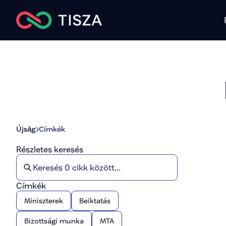
Ú
jság
Címkék
Részletes keresés
Címkék
Miniszterek
Beiktatás
Bizottsági munka
MTA