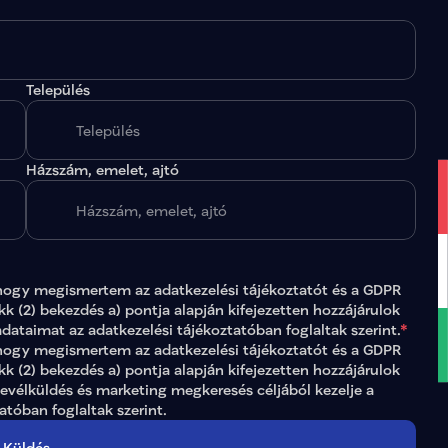
Település
.
Házszám, emelet, ajtó
hogy megismertem az 
adatkezelési tájékoztatót
 és a GDPR 
ikk (2) bekezdés a) pontja alapján kifejezetten hozzájárulok 
adataimat az 
adatkezelési tájékoztatóban
 foglaltak szerint.
*
gy megismertem az adatkezelési tájékoztatót és a GDPR 
ikk (2) bekezdés a) pontja alapján kifejezetten hozzájárulok 
levélküldés és marketing megkeresés céljából kezelje a 
tatóban
 foglaltak szerint.
Küldés