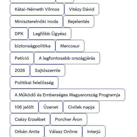
Kátai-Németh Vilmos
Vitézy Dávid
Miniszterelnöki iroda
Bejelentés
DPK
Legfőbb Ügyész
biztonságpolitika
Mercosur
Petíció
A legfontosabb országjárás
2026
Sajtószemle
Politikai felelősség
A Működő és Emberséges Magyarország Programja
106 jelölt
Üzenet
Civilek napja
Csézy Erzsébet
Porcher Áron
Orbán Anita
Válasz Online
Interjú