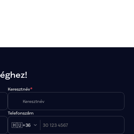
séghez!
Keresztnév
*
Telefonszám
🇭🇺
+36