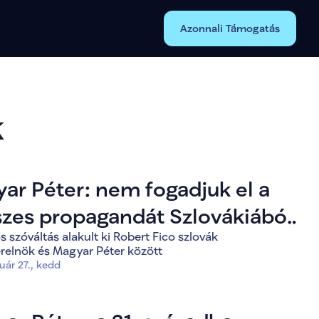
Azonnali Támogatás
k
ar Péter: nem fogadjuk el a
szes propagandát Szlovákiából
s szóváltás alakult ki Robert Fico szlovák
relnök és Magyar Péter között
uár 27., kedd