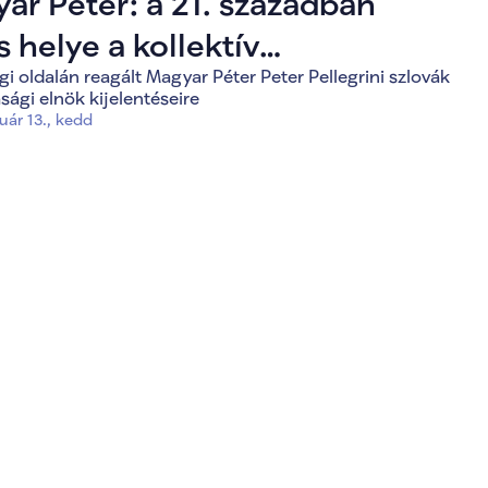
ar Péter: a 21. században
s helye a kollektív
i oldalán reagált Magyar Péter Peter Pellegrini szlovák
össégnek
sági elnök kijelentéseire
uár 13., kedd