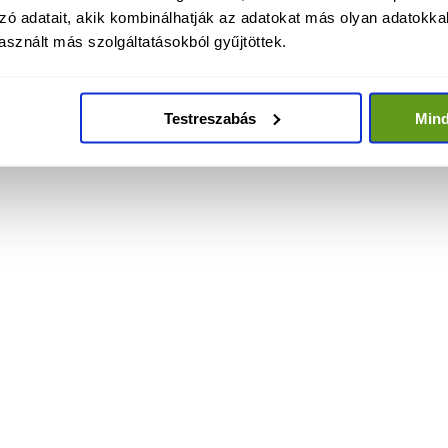
zó adatait, akik kombinálhatják az adatokat más olyan adatokka
sznált más szolgáltatásokból gyűjtöttek.
Testreszabás
Min