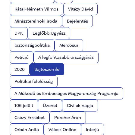
Kátai-Németh Vilmos
Vitézy Dávid
Miniszterelnöki iroda
Bejelentés
DPK
Legfőbb Ügyész
biztonságpolitika
Mercosur
Petíció
A legfontosabb országjárás
2026
Sajtószemle
Politikai felelősség
A Működő és Emberséges Magyarország Programja
106 jelölt
Üzenet
Civilek napja
Csézy Erzsébet
Porcher Áron
Orbán Anita
Válasz Online
Interjú