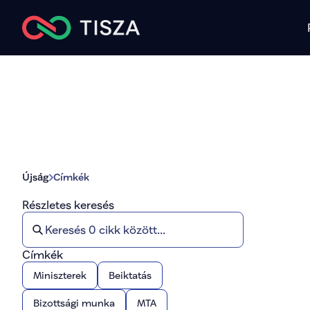
Ú
jság
Címkék
Részletes keresés
Címkék
Miniszterek
Beiktatás
Bizottsági munka
MTA