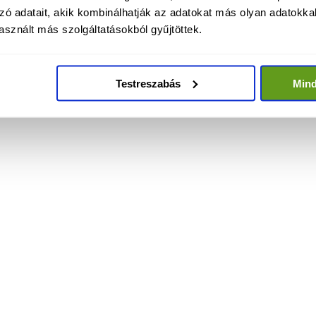
zó adatait, akik kombinálhatják az adatokat más olyan adatokka
sznált más szolgáltatásokból gyűjtöttek.
Testreszabás
Min