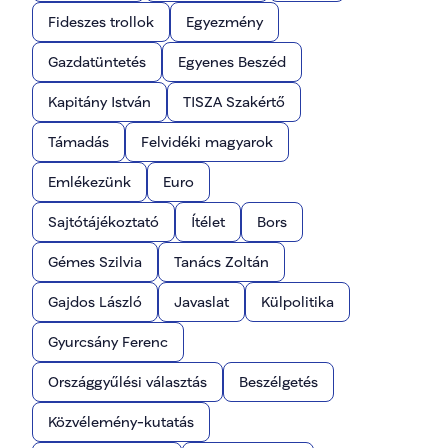
Fideszes trollok
Egyezmény
Gazdatüntetés
Egyenes Beszéd
Kapitány István
TISZA Szakértő
Támadás
Felvidéki magyarok
Emlékezünk
Euro
Sajtótájékoztató
Ítélet
Bors
Gémes Szilvia
Tanács Zoltán
Gajdos László
Javaslat
Külpolitika
Gyurcsány Ferenc
Országgyűlési választás
Beszélgetés
Közvélemény-kutatás