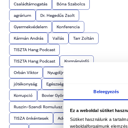
Családtámogatás
Bóna Szabolcs
agrárium
Dr. Hegedűs Zsolt
Gyermekvédelem
Konferencia
Kármán András
Vallás
Tarr Zoltán
TISZTA Hang Podcast
TISZTA Hang Podcast
Kormányinfó
Orbán Viktor
Nyugdíjrendszer
jótékonyság
Egészségügy
Beleegyezés
Korrupció
Bovier György
Ruszin-Szendi Romulusz
Közösség
Ez a weboldal sütiket haszn
TISZA önkéntesek
Adócsökkentés
Sütiket használunk a tartal
weboldalforgalmunk elemzésé