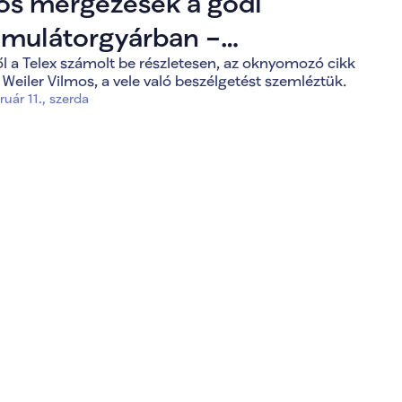
os mérgezések a gödi
mulátorgyárban –
l a Telex számolt be részletesen, az oknyomozó cikk
sszolgálati jelentés került a
 Weiler Vilmos, a vele való beszélgetést szemléztük.
ány elé
ruár 11., szerda