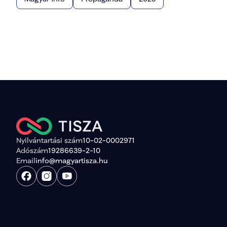
Nyilvántartási szám
10-02-0002971
Adószám
19286639-2-10
Email
info@magyartisza.hu