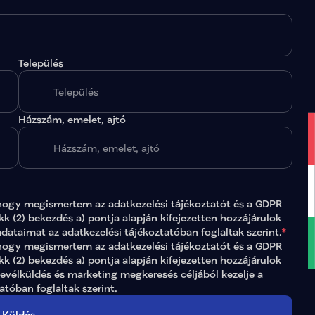
Település
.
Házszám, emelet, ajtó
hogy megismertem az 
adatkezelési tájékoztatót
 és a GDPR 
ikk (2) bekezdés a) pontja alapján kifejezetten hozzájárulok 
adataimat az 
adatkezelési tájékoztatóban
 foglaltak szerint.
*
gy megismertem az adatkezelési tájékoztatót és a GDPR 
ikk (2) bekezdés a) pontja alapján kifejezetten hozzájárulok 
levélküldés és marketing megkeresés céljából kezelje a 
tatóban
 foglaltak szerint.
Küldés