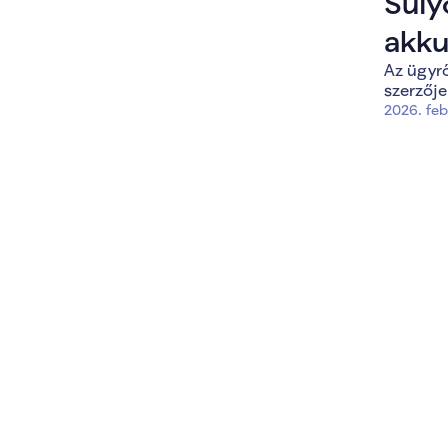
Súly
akku
Az ügyrő
titko
szerzője
korm
2026. feb