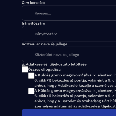
Cím keresése
Irányítószám
A megadott paraméterekkel nincs egy találat sem
Közterület neve és jellege
Adatkezelési tájékoztató letöltése
Összes elfogadása
A Küldés gomb megnyomásával kijelentem, 
6. cikk (1) bekezdés a) pontja, valamint a 9. c
ahhoz, hogy Adatkezelő kezelje a személyes 
A Küldés gomb megnyomásával kijelentem, ho
6. cikk (1) bekezdés a) pontja, valamint a 9. c
ahhoz, hogy a Tisztelet és Szabadság Párt hír
személyes adataimat az 
adatkezelési tájékoz