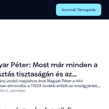
Azonnali Támogatás
ar Péter: Most már minden a
sztás tisztaságán és az
ny utolsó napjaihoz érve Magyar Péter a 444
rek bátorságán múlik
ban elmondta: a TISZA tovább erősíti az országjárást,
tő hét minden napját a választókkal való személyes
ilis 4., szombat
sra építi.