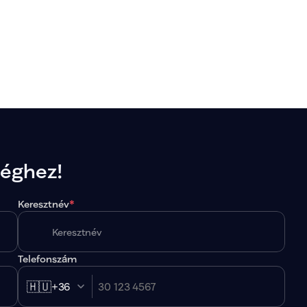
séghez!
Keresztnév
*
Telefonszám
🇭🇺
+36