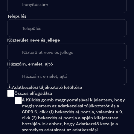
A megadott paraméterekkel nincs egy találat sem.
Település
Közterület neve és jellege
Házszám, emelet, ajtó
Adatkezelési tájékoztató letöltése
Összes elfogadása
A Küldés gomb megnyomásával kijelentem, hogy 
megismertem az 
adatkezelési tájékoztatót
 és a 
GDPR 6. cikk (1) bekezdés a) pontja, valamint a 9. 
cikk (2) bekezdés a) pontja alapján kifejezetten 
hozzájárulok ahhoz, hogy Adatkezelő kezelje a 
személyes adataimat az 
adatkezelési 