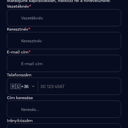
Maradjunk kapcsolatban, iratkozz fel a hírlevelünkre!
Vezetéknév
*
Keresztnév
*
E-mail cím
*
Telefonszám
🇭🇺
+36
Cím keresése
Irányítószám