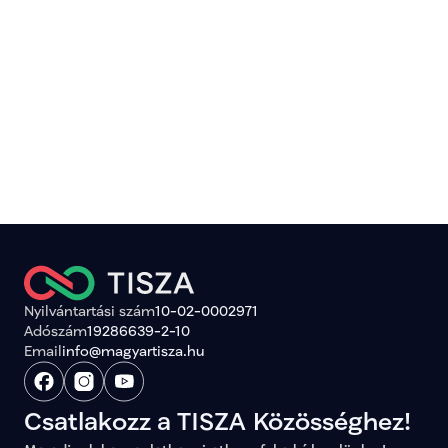
Kapronczai Balázs
kampányának támogatása
Nyilvántartási szám
10-02-0002971
Adószám
19286639-2-10
Email
info@magyartisza.hu
Csatlakozz a TISZA Közösséghez!