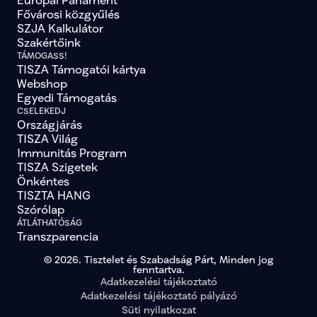
Fővárosi közgyűlés
SZJA Kalkulátor
Szakértőink
TÁMOGASS!
TISZA Támogatói kártya
Webshop
Egyedi Támogatás
CSELEKEDJ
Országjárás
TISZA Világ
Immunitás Program
TISZA Szigetek
Önkéntes
TISZTA HANG
Szórólap
ÁTLÁTHATÓSÁG
Transzparencia
© 2026. Tisztelet és Szabadság Párt, Minden jog
fenntartva.
Adatkezelési tájékoztató
Adatkezelési tájékoztató pályázó
Süti nyilatkozat