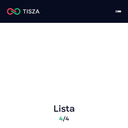
Csongrád-Csanád
Lista
4
/
4