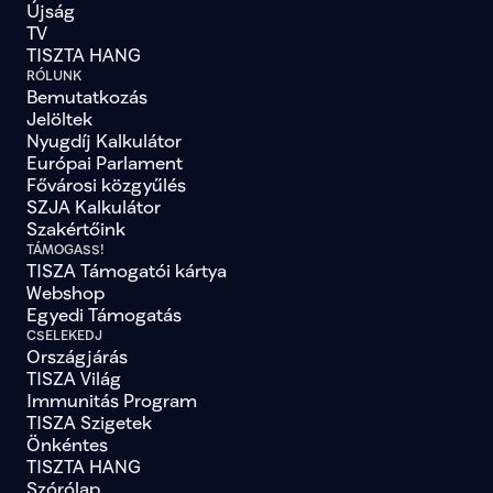
Újság
TV
TISZTA HANG
RÓLUNK
Bemutatkozás
Jelöltek
Nyugdíj Kalkulátor
Európai Parlament
Fővárosi közgyűlés
SZJA Kalkulátor
Szakértőink
TÁMOGASS!
TISZA Támogatói kártya
Webshop
Egyedi Támogatás
CSELEKEDJ
Országjárás
TISZA Világ
Immunitás Program
TISZA Szigetek
Önkéntes
TISZTA HANG
Szórólap