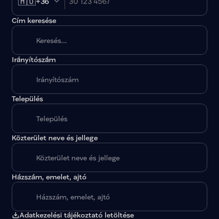
🇭🇺
+36
Cím keresése
Irányítószám
A megadott paraméterekkel nincs egy találat sem.
Település
Közterület neve és jellege
Házszám, emelet, ajtó
Adatkezelési tájékoztató letöltése