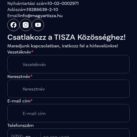
Nyilvántartási szám
10-02-0002971
Adószám
19286639-2-10
Email
info@magyartisza.hu
Csatlakozz a TISZA Közösséghez!
Maradjunk kapcsolatban, iratkozz fel a hírlevelünkre!
Vezetéknév
*
Keresztnév
*
E-mail cím
*
Telefonszám