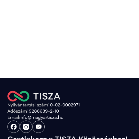
Megtekintés
Dr. Árvay Nikolett
kampányának támogatása
Nyilvántartási szám
10-02-0002971
Adószám
19286639-2-10
Email
info@magyartisza.hu
Csatlakozz a TISZA Közösséghez!