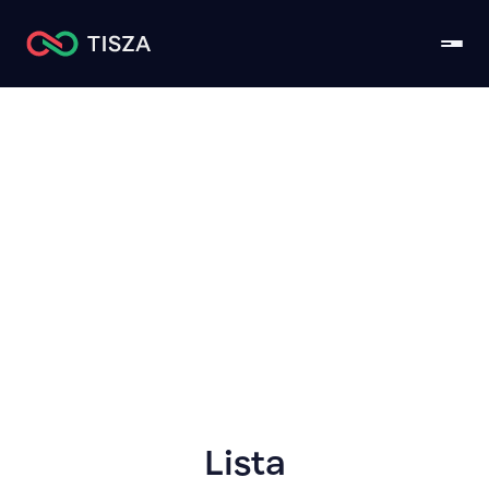
Komárom-
Esztergom
Lista