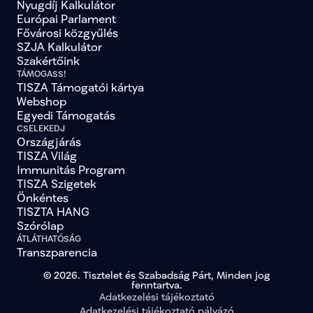
Nyugdíj Kalkulátor
Európai Parlament
Fővárosi közgyűlés
SZJA Kalkulátor
Szakértőink
TÁMOGASS!
TISZA Támogatói kártya
Webshop
Egyedi Támogatás
CSELEKEDJ
Országjárás
TISZA Világ
Immunitás Program
TISZA Szigetek
Önkéntes
TISZTA HANG
Szórólap
ÁTLÁTHATÓSÁG
Transzparencia
© 2026. Tisztelet és Szabadság Párt, Minden jog
fenntartva.
Adatkezelési tájékoztató
Adatkezelési tájékoztató pályázó