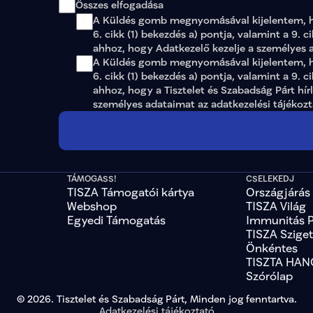
Összes elfogadása
cson
A Küldés gomb megnyomásával kijelentem, 
cson
6. cikk (1) bekezdés a) pontja, valamint a 9. c
cson
fejer
ahhoz, hogy Adatkezelő kezelje a személyes 
fejer
A Küldés gomb megnyomásával kijelentem, ho
fejer
6. cikk (1) bekezdés a) pontja, valamint a 9. c
fejer
ahhoz, hogy a Tisztelet és Szabadság Párt hír
fejer
személyes adataimat az 
adatkezelési tájékoz
gyor
gyor
gyor
gyor
gyor
hajdu
TÁMOGASS!
CSELEKEDJ
hajdu
TISZA Támogatói kártya
Országjárás
hajdu
Webshop
TISZA Világ
hajdu
Egyedi Támogatás
Immunitás 
hajdu
TISZA Szige
hajd
Önkéntes
heve
TISZTA HAN
heve
heve
Szórólap
jasz-
© 2026. Tisztelet és Szabadság Párt, Minden jog fenntartva.
jasz
Adatkezelési tájékoztató
jasz