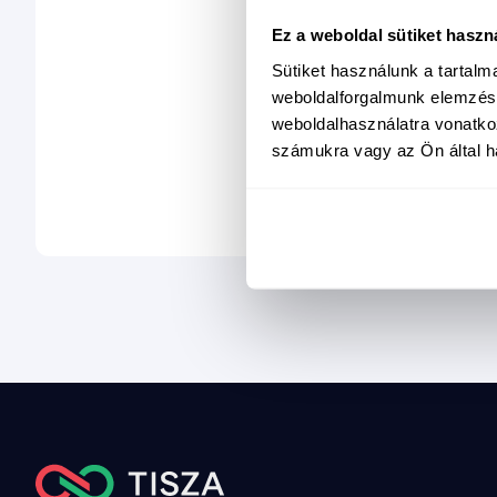
Ebbe
Ez a weboldal sütiket haszn
Bác
Sütiket használunk a tartal
weboldalforgalmunk elemzésé
Csi
weboldalhasználatra vonatko
Kel
számukra vagy az Ön által ha
Kun