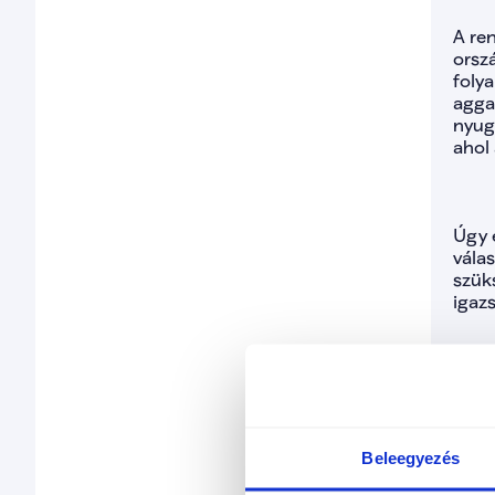
A ren
orsz
foly
agga
nyugt
ahol
Úgy é
válas
szük
igazs
Szer
ellát
elvá
közb
Beleegyezés