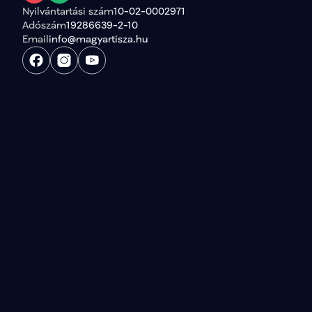
Nyilvántartási szám
10-02-0002971
Adószám
19286639-2-10
Email
info@magyartisza.hu