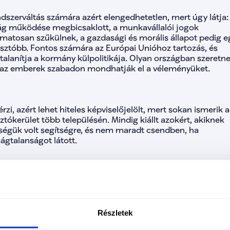
lista
lista
dszerváltás számára azért elengedhetetlen, mert úgy látja: 
lista-
ág működése megbicsaklott, a munkavállalói jogok 
lista
amatosan szűkülnek, a gazdasági és morális állapot pedig eg
lista
sztóbb. Fontos számára az Európai Unióhoz tartozás, és 
lista
alanítja a kormány külpolitikája. Olyan országban szeretne é
lista
 az emberek szabadon mondhatják el a véleményüket.
lista
lista-
lista
lista
lista
rzi, azért lehet hiteles képviselőjelölt, mert sokan ismerik a 
lista-
ztókerület több településén. Mindig kiállt azokért, akiknek 
lista
ségük volt segítségre, és nem maradt csendben, ha 
lista
ágtalanságot látott.
lista
lista
lista
lista-
lista
etné felkarolni a Homokhátság vízpótlásának ügyét; az idős
lista
ásának és támogatásának javítását; valamint a fiatalok 
lista
ndorlásának csökkentését munkahelyteremtéssel és a 
lista-
iztonság erősítésével.
Részletek
lista
lista