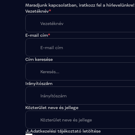
beke
Maradjunk kapcsolatban, iratkozz fel a hírlevelünkre!
bors
Vezetéknév
*
bors
bors
bors
bors
E-mail cím
*
bors
bors
buda
buda
buda
Cím keresése
buda
buda
buda
buda
Irányítószám
buda
buda
A megadott paraméterekkel nincs egy találat sem
buda
buda
buda
Közterület neve és jellege
buda
buda
buda
buda
Adatkezelési tájékoztató letöltése
cson