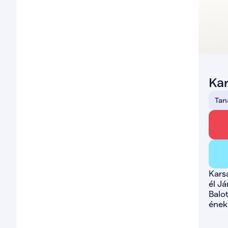
Kar
Tan
Kars
él J
Balot
énekl