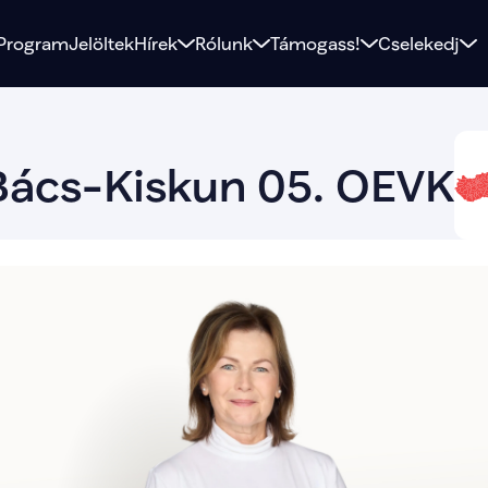
Program
Jelöltek
Hírek
Rólunk
Támogass!
Cselekedj
lista
lista
Bács-Kiskun 05. OEVK
lista-
lista-
lista-
lista
lista
lista
lista
lista
lista-
lista
lista
lista
lista
lista
lista
lista