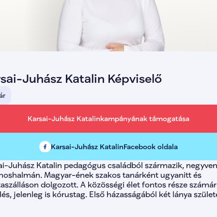
lista
lista
lista-
lista
lista
lista
lista
lista
lista
sai-Juhász Katalin Képviselő
lista
lista
ár
lista
lista
lista
Karsai-Juhász Katalin
kampányának támogatása
lista
lista
lista-
Karsai-Juhász Katalin
Facebook oldala
lista
lista-
ai-Juhász Katalin pedagógus családból származik, negyven 
lista-
ánoshalmán. Magyar-ének szakos tanárként ugyanitt és 
lista-
aszálláson dolgozott. A közösségi élet fontos része számára
lista-
és, jelenleg is kórustag. Első házasságából két lánya születe
lista
lista-
lista