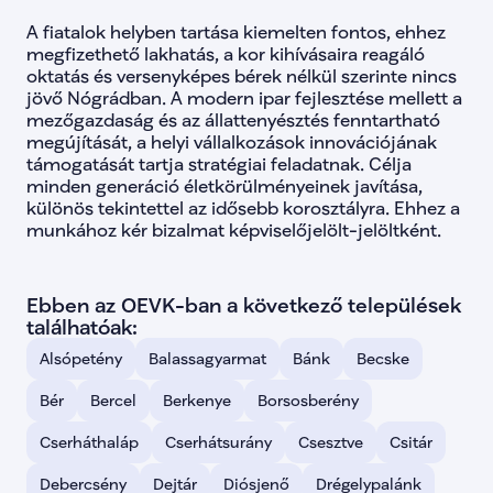
lista-163
false
A fiatalok helyben tartása kiemelten fontos, ehhez 
lista-164
false
megfizethető lakhatás, a kor kihívásaira reagáló 
lista-165
false
oktatás és versenyképes bérek nélkül szerinte nincs 
lista-166
false
jövő Nógrádban. A modern ipar fejlesztése mellett a 
lista-167
false
lista-168
false
mezőgazdaság és az állattenyésztés fenntartható 
lista-169
false
megújítását, a helyi vállalkozások innovációjának 
lista-170
false
támogatását tartja stratégiai feladatnak. Célja 
lista-171
false
minden generáció életkörülményeinek javítása, 
lista-172
false
különös tekintettel az idősebb korosztályra. Ehhez a 
lista-173
false
munkához kér bizalmat képviselőjelölt-jelöltként.
lista-174
false
lista-176
false
bacs-kiskun-01
Bács-Ki
bacs-kiskun-02
Bács-K
Ebben az OEVK-ban a következő települések 
bacs-kiskun-03
Bács-K
találhatóak:
bacs-kiskun-04
Bács-K
bacs-kiskun-05
Bács-K
Alsópetény
Balassagyarmat
Bánk
Becske
bacs-kiskun-06
Bács-K
baranya-01
Baranya 01
Bér
Bercel
Berkenye
Borsosberény
baranya-02
Baranya 02
baranya-03
Baranya 03
Cserháthaláp
Cserhátsurány
Csesztve
Csitár
baranya-04
Baranya 04
bekes-01
Békés 01
true
Debercsény
Dejtár
Diósjenő
Drégelypalánk
bekes-02
Békés 02
true