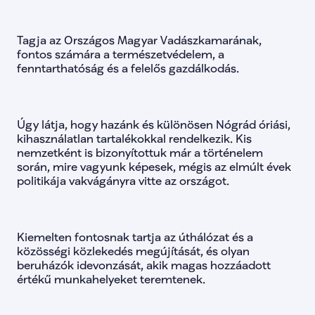
lista-138
false
lista-139
false
lista-140
false
Tagja az Országos Magyar Vadászkamarának, 
lista-141
false
fontos számára a természetvédelem, a 
lista-142
false
fenntarthatóság és a felelős gazdálkodás.
lista-143
false
lista-144
false
lista-145
false
lista-146
false
Úgy látja, hogy hazánk és különösen Nógrád óriási, 
lista-147
false
lista-148
false
kihasználatlan tartalékokkal rendelkezik. Kis 
lista-149
false
nemzetként is bizonyítottuk már a történelem 
lista-150
false
során, mire vagyunk képesek, mégis az elmúlt évek 
lista-151
false
politikája vakvágányra vitte az országot.
lista-152
false
lista-153
false
lista-154
false
lista-155
false
Kiemelten fontosnak tartja az úthálózat és a 
lista-156
false
közösségi közlekedés megújítását, és olyan 
lista-157
false
lista-158
false
beruházók idevonzását, akik magas hozzáadott 
lista-159
false
értékű munkahelyeket teremtenek.
lista-160
false
lista-161
false
lista-162
false