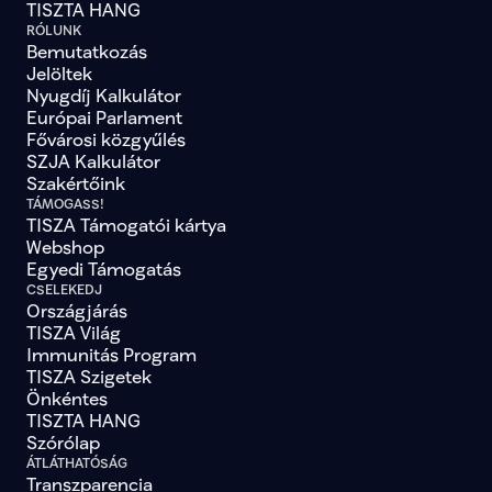
TISZTA HANG
lista-79
false
lista-89
false
RÓLUNK
Bemutatkozás
lista-95
false
lista-99
false
Jelöltek
lista-101
false
Nyugdíj Kalkulátor
lista-105
false
Európai Parlament
lista-112
false
Fővárosi közgyűlés
lista-113
false
SZJA Kalkulátor
lista-114
false
Szakértőink
lista-116
false
TÁMOGASS!
lista-136
false
TISZA Támogatói kártya
lista-137
false
Webshop
lista-138
false
Egyedi Támogatás
lista-139
false
lista-140
false
CSELEKEDJ
lista-141
false
Országjárás
lista-142
false
TISZA Világ
lista-143
false
Immunitás Program
lista-144
false
TISZA Szigetek
lista-145
false
Önkéntes
lista-146
false
TISZTA HANG
lista-147
false
Szórólap
lista-148
false
ÁTLÁTHATÓSÁG
lista-149
false
Transzparencia
lista-150
false