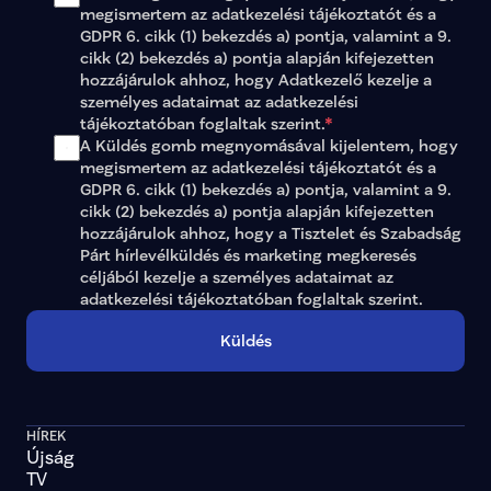
lista-23
false
megismertem az 
adatkezelési tájékoztatót
 és a 
lista-24
false
GDPR 6. cikk (1) bekezdés a) pontja, valamint a 9. 
lista-27
false
cikk (2) bekezdés a) pontja alapján kifejezetten 
lista-28
false
hozzájárulok ahhoz, hogy Adatkezelő kezelje a 
lista-30
false
személyes adataimat az 
adatkezelési 
lista-31
false
tájékoztatóban
 foglaltak szerint.
*
lista-32
false
A Küldés gomb megnyomásával kijelentem, hogy 
lista-33
false
lista-34
false
megismertem az adatkezelési tájékoztatót és a 
lista-35
false
GDPR 6. cikk (1) bekezdés a) pontja, valamint a 9. 
lista-36
false
cikk (2) bekezdés a) pontja alapján kifejezetten 
lista-37
false
hozzájárulok ahhoz, hogy a Tisztelet és Szabadság 
lista-38
false
Párt hírlevélküldés és marketing megkeresés 
lista-39
false
céljából kezelje a személyes adataimat az 
lista-40
false
adatkezelési tájékoztatóban
 foglaltak szerint.
lista-41
false
lista-42
false
Küldés
lista-43
false
lista-44
false
lista-45
false
lista-46
false
lista-47
false
HÍREK
lista-48
false
Újság
lista-49
false
TV
lista-78
false