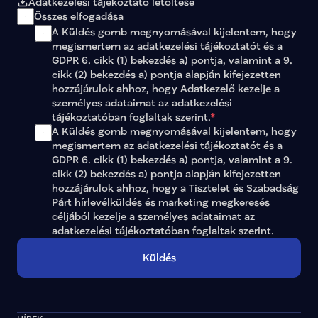
Adatkezelési tájékoztató letöltése
jasz-nagykun-szolnok-0
jasz-nagykun-szolnok-0
Összes elfogadása
jasz-nagykun-szolnok-0
A Küldés gomb megnyomásával kijelentem, hogy 
komarom-esztergom-0
megismertem az 
adatkezelési tájékoztatót
 és a 
komarom-esztergom-0
GDPR 6. cikk (1) bekezdés a) pontja, valamint a 9. 
komarom-esztergom-0
cikk (2) bekezdés a) pontja alapján kifejezetten 
nograd-01
Nógrád 01
true
hozzájárulok ahhoz, hogy Adatkezelő kezelje a 
nograd-02
Nógrád 02
tru
személyes adataimat az 
adatkezelési 
pest-01
Pest 01
true
tájékoztatóban
 foglaltak szerint.
*
pest-02
Pest 02
true
pest-03
Pest 03
true
A Küldés gomb megnyomásával kijelentem, hogy 
pest-04
Pest 04
true
megismertem az adatkezelési tájékoztatót és a 
pest-05
Pest 05
true
GDPR 6. cikk (1) bekezdés a) pontja, valamint a 9. 
pest-06
Pest 06
true
cikk (2) bekezdés a) pontja alapján kifejezetten 
pest-07
Pest 07
true
hozzájárulok ahhoz, hogy a Tisztelet és Szabadság 
pest-08
Pest 08
true
Párt hírlevélküldés és marketing megkeresés 
pest-09
Pest 09
true
céljából kezelje a személyes adataimat az 
pest-10
Pest 10
true
adatkezelési tájékoztatóban
 foglaltak szerint.
pest-11
Pest 11
true
pest-12
Pest 12
true
Küldés
pest-13
Pest 13
true
pest-14
Pest 14
true
somogy-01
Somogy 01
tr
somogy-02
Somogy 02
t
somogy-03
Somogy 03
t