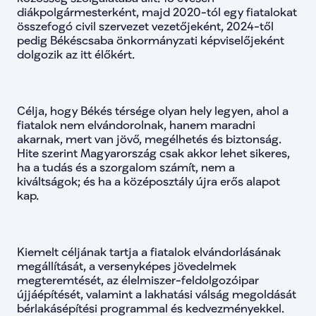
lista-138
false
diákpolgármesterként, majd 2020-tól egy fiatalokat 
lista-139
false
összefogó civil szervezet vezetőjeként, 2024-től 
lista-140
false
pedig Békéscsaba önkormányzati képviselőjeként 
lista-141
false
dolgozik az itt élőkért.
lista-142
false
lista-143
false
lista-144
false
lista-145
false
Célja, hogy Békés térsége olyan hely legyen, ahol a 
lista-146
false
fiatalok nem elvándorolnak, hanem maradni 
lista-147
false
lista-148
false
akarnak, mert van jövő, megélhetés és biztonság. 
lista-149
false
Hite szerint Magyarország csak akkor lehet sikeres, 
lista-150
false
ha a tudás és a szorgalom számít, nem a 
lista-151
false
kiváltságok; és ha a középosztály újra erős alapot 
lista-152
false
kap.
lista-153
false
lista-154
false
lista-155
false
lista-156
false
Kiemelt céljának tartja a fiatalok elvándorlásának 
lista-157
false
lista-158
false
megállítását, a versenyképes jövedelmek 
lista-159
false
megteremtését, az élelmiszer-feldolgozóipar 
lista-160
false
újjáépítését, valamint a lakhatási válság megoldását 
lista-161
false
bérlakásépítési programmal és kedvezményekkel. 
lista-162
false