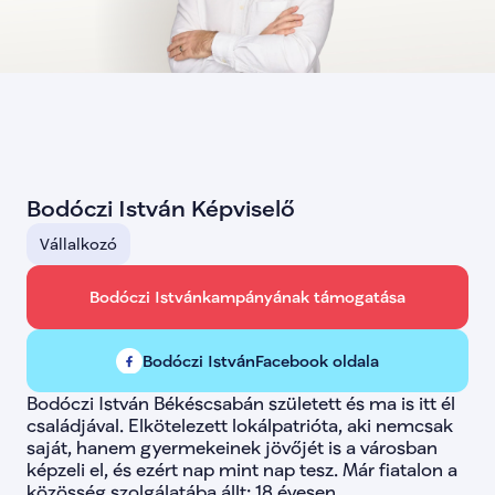
lista-38
false
lista-39
false
lista-40
false
lista-41
false
lista-42
false
lista-43
false
lista-44
false
lista-45
false
lista-46
false
lista-47
false
Bodóczi István Képviselő
lista-48
false
lista-49
false
Vállalkozó
lista-78
false
lista-79
false
lista-89
false
Bodóczi István
kampányának támogatása
lista-95
false
lista-99
false
lista-101
false
Bodóczi István
Facebook oldala
lista-105
false
lista-112
false
Bodóczi István Békéscsabán született és ma is itt él 
lista-113
false
családjával. Elkötelezett lokálpatrióta, aki nemcsak 
lista-114
false
saját, hanem gyermekeinek jövőjét is a városban 
lista-116
false
képzeli el, és ezért nap mint nap tesz. Már fiatalon a 
lista-136
false
közösség szolgálatába állt: 18 évesen 
lista-137
false