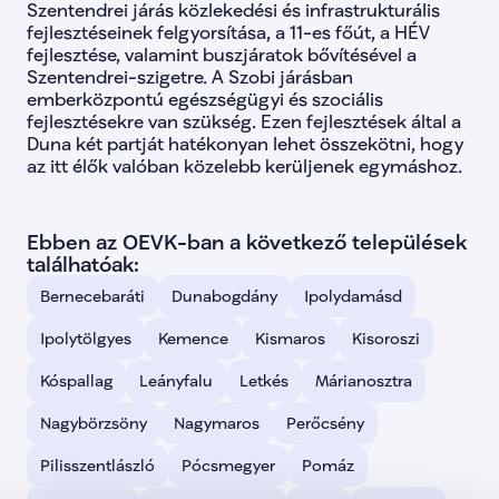
Szentendrei járás közlekedési és infrastrukturális 
lista-163
false
fejlesztéseinek felgyorsítása, a 11-es főút, a HÉV 
lista-164
false
fejlesztése, valamint buszjáratok bővítésével a 
lista-165
false
Szentendrei-szigetre. A Szobi járásban 
lista-166
false
emberközpontú egészségügyi és szociális 
lista-167
false
lista-168
false
fejlesztésekre van szükség. Ezen fejlesztések által a 
lista-169
false
Duna két partját hatékonyan lehet összekötni, hogy 
lista-170
false
az itt élők valóban közelebb kerüljenek egymáshoz.
lista-171
false
lista-172
false
lista-173
false
lista-174
false
Ebben az OEVK-ban a következő települések 
lista-176
false
találhatóak:
bacs-kiskun-01
Bács-Kisku
Bernecebaráti
Dunabogdány
Ipolydamásd
bacs-kiskun-02
Bács-Kisk
bacs-kiskun-03
Bács-Kisk
Ipolytölgyes
Kemence
Kismaros
bacs-kiskun-04
Kisoroszi
Bács-Kisk
bacs-kiskun-05
Bács-Kisk
bacs-kiskun-06
Bács-Kisk
Kóspallag
Leányfalu
Letkés
Márianosztra
baranya-01
Baranya 01
true
baranya-02
Baranya 02
tru
Nagybörzsöny
Nagymaros
Perőcsény
baranya-03
Baranya 03
tru
baranya-04
Baranya 04
tru
Pilisszentlászló
Pócsmegyer
Pomáz
bekes-01
Békés 01
true
bekes-02
Békés 02
true