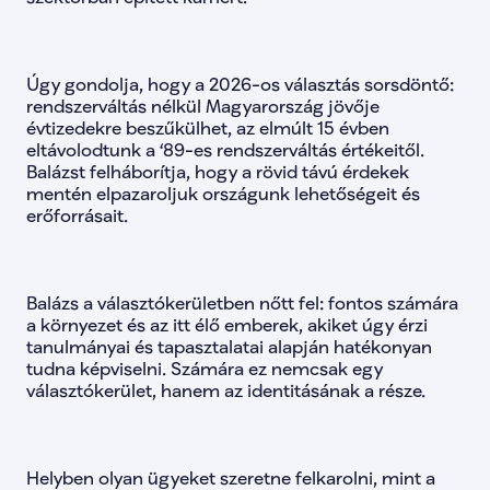
lista-138
false
lista-139
false
lista-140
false
lista-141
false
Úgy gondolja, hogy a 2026-os választás sorsdöntő: 
lista-142
false
rendszerváltás nélkül Magyarország jövője 
lista-143
false
évtizedekre beszűkülhet, az elmúlt 15 évben 
lista-144
false
eltávolodtunk a ‘89-es rendszerváltás értékeitől. 
lista-145
false
Balázst felháborítja, hogy a rövid távú érdekek 
lista-146
false
mentén elpazaroljuk országunk lehetőségeit és 
lista-147
false
lista-148
false
erőforrásait.
lista-149
false
lista-150
false
lista-151
false
lista-152
false
Balázs a választókerületben nőtt fel: fontos számára 
lista-153
false
a környezet és az itt élő emberek, akiket úgy érzi 
lista-154
false
tanulmányai és tapasztalatai alapján hatékonyan 
lista-155
false
tudna képviselni. Számára ez nemcsak egy 
lista-156
false
választókerület, hanem az identitásának a része.
lista-157
false
lista-158
false
lista-159
false
lista-160
false
lista-161
false
Helyben olyan ügyeket szeretne felkarolni, mint a 
lista-162
false