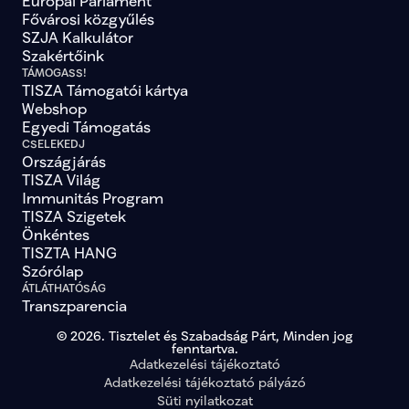
Európai Parlament
lista-23
false
Fővárosi közgyűlés
lista-24
false
SZJA Kalkulátor
lista-27
false
Szakértőink
lista-28
false
lista-30
false
TÁMOGASS!
TISZA Támogatói kártya
lista-31
false
lista-32
false
Webshop
lista-33
false
Egyedi Támogatás
lista-34
false
CSELEKEDJ
lista-35
false
Országjárás
lista-36
false
TISZA Világ
lista-37
false
Immunitás Program
lista-38
false
TISZA Szigetek
lista-39
false
Önkéntes
lista-40
false
TISZTA HANG
lista-41
false
Szórólap
lista-42
false
lista-43
false
ÁTLÁTHATÓSÁG
lista-44
false
Transzparencia
lista-45
false
© 2026. Tisztelet és Szabadság Párt, Minden jog
lista-46
false
fenntartva.
lista-47
false
Adatkezelési tájékoztató
lista-48
false
Adatkezelési tájékoztató pályázó
lista-49
false
Süti nyilatkozat
lista-78
false