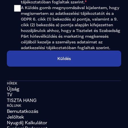
somogy-04
Somogy 04
tr
tájékoztatóban
 foglaltak szerint.
*
szabolcs-szatmar-bereg-
A Küldés gomb megnyomásával kijelentem, hogy 
szabolcs-szatmar-bereg-
megismertem az adatkezelési tájékoztatót és a 
szabolcs-szatmar-bereg-
GDPR 6. cikk (1) bekezdés a) pontja, valamint a 9. 
szabolcs-szatmar-bereg-
cikk (2) bekezdés a) pontja alapján kifejezetten 
szabolcs-szatmar-bereg-
hozzájárulok ahhoz, hogy a Tisztelet és Szabadság 
szabolcs-szatmar-bereg-
Párt hírlevélküldés és marketing megkeresés 
tolna-01
Tolna 01
true
céljából kezelje a személyes adataimat az 
tolna-02
Tolna 02
true
adatkezelési tájékoztatóban
 foglaltak szerint.
tolna-03
Tolna 03
true
vas-01
Vas 01
true
vas-02
Vas 02
true
Küldés
vas-03
Vas 03
true
veszprem-01
Veszprém 01
veszprem-02
Veszprém 02
veszprem-03
Veszprém 03
HÍREK
veszprem-04
Veszprém 04
Újság
zala-01
Zala 01
true
TV
zala-02
Zala 02
true
zala-03
Zala 03
true
TISZTA HANG
lista-5
true
RÓLUNK
lista-6
true
Bemutatkozás
lista-11
true
Jelöltek
lista-19
false
Nyugdíj Kalkulátor
lista-21
false