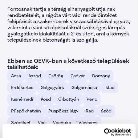
lista-163
false
Fontosnak tartja a térség elhanyagolt útjainak 
lista-164
false
rendbetételét, a régóta várt váci rendelőintézet 
lista-165
false
felépítését a szakemberek visszacsábításával együtt, 
lista-166
false
valamint a váci középiskoláknál szükséges lámpás 
lista-167
false
lista-168
false
gyalogátkelő kialakítását a 2-es úton, ami a környék 
lista-169
false
településeinek biztonságát is szolgálja.
lista-170
false
lista-171
false
lista-172
false
Ebben az OEVK-ban a következő települések 
lista-173
false
lista-174
false
találhatóak:
lista-176
false
Acsa
Aszód
Csörög
Csővár
Domony
bacs-kiskun-01
Bács-Kiskun
bacs-kiskun-02
Bács-Kisku
Erdőkertes
Galgagyörk
Galgamácsa
Iklad
bacs-kiskun-03
Bács-Kisku
bacs-kiskun-04
Bács-Kisku
Kisnémedi
Kosd
Őrbottyán
Penc
bacs-kiskun-05
Bács-Kisku
bacs-kiskun-06
Bács-Kisku
baranya-01
Baranya 01
true
Püspökhatvan
Püspökszilágy
Rád
Sződ
baranya-02
Baranya 02
true
baranya-03
Baranya 03
true
Sződliget
Vác
Vácduka
Vácegres
baranya-04
Baranya 04
true
bekes-01
Békés 01
true
Váchartyán
Váckisújfalu
Vácrátót
bekes-02
Békés 02
true