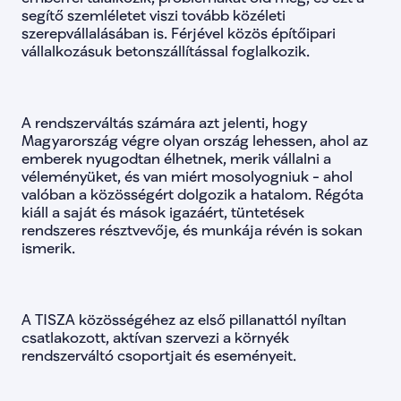
lista-138
false
segítő szemléletet viszi tovább közéleti 
lista-139
false
szerepvállalásában is. Férjével közös építőipari 
lista-140
false
vállalkozásuk betonszállítással foglalkozik. 
lista-141
false
lista-142
false
lista-143
false
lista-144
false
A rendszerváltás számára azt jelenti, hogy 
lista-145
false
Magyarország végre olyan ország lehessen, ahol az 
lista-146
false
emberek nyugodtan élhetnek, merik vállalni a 
lista-147
false
lista-148
false
véleményüket, és van miért mosolyogniuk - ahol 
lista-149
false
valóban a közösségért dolgozik a hatalom. Régóta 
lista-150
false
kiáll a saját és mások igazáért, tüntetések 
lista-151
false
rendszeres résztvevője, és munkája révén is sokan 
lista-152
false
ismerik. 
lista-153
false
lista-154
false
lista-155
false
lista-156
false
A TISZA közösségéhez az első pillanattól nyíltan 
lista-157
false
lista-158
false
csatlakozott, aktívan szervezi a környék 
lista-159
false
rendszerváltó csoportjait és eseményeit.
lista-160
false
lista-161
false
lista-162
false